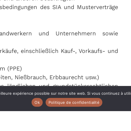
sbedingungen des SIA und Musterverträge
Handwerkern und Unternehmern sowie
äufe, einschließlich Kauf-, Vorkaufs- und
um (PPE)
iten, Nießbrauch, Erbbaurecht usw.)
 ländlichen und grundstücksrechtlichen
illeure expérience possible sur notre site web. Si vous continuez à uti
Ok
Politique de confidentialité
echtung der Miete, Mängel am Mietobjekt)