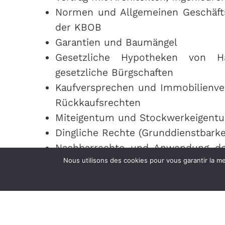
Normen und Allgemeinen Geschäft
der KBOB
Garantien und Baumängel
Gesetzliche Hypotheken von 
gesetzliche Bürgschaften
Kaufversprechen und Immobilienverk
Rückkaufsrechten
Miteigentum und Stockwerkeigent
Dingliche Rechte (Grunddienstbarke
Nachbarrechte und Anwendung des
Nous utilisons des cookies pour vous garantir la me
Gesetzbuchs
Miet- und Pachtverträge (z. B. Anf