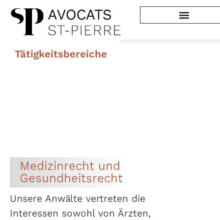
Tätigkeitsbereiche
Allgemeines Verwaltungsrecht und Verwaltungsverfahren
Raumplanung, Bau und Umwelt
Sozial- und Privatversicherungs
Medizinrecht & Gesundheitsrecht
Erwachsenen- und Kindesschutzrecht
Medizinrecht und
Gesundheitsrecht
Unsere Anwälte vertreten die
Interessen sowohl von Ärzten,